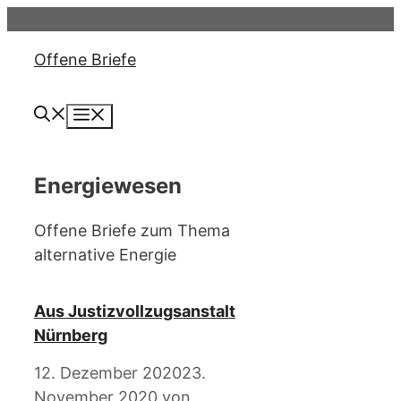
Zum
Inhalt
Offene Briefe
springen
Menü
Energiewesen
Offene Briefe zum Thema
alternative Energie
Aus Justizvollzugsanstalt
Nürnberg
12. Dezember 2020
23.
November 2020
von