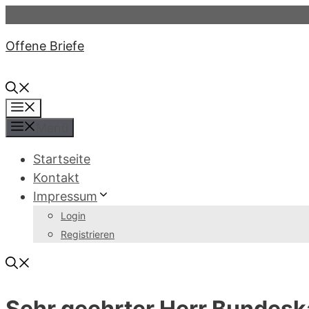
Zum
Inhalt
Offene Briefe
springen
Menü
Menü
Startseite
Kontakt
Impressum
Login
Registrieren
Sehr geehrter Herr Bundesk