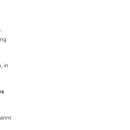
r
ung
, in
es
kannt