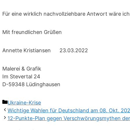
Für eine wirklich nachvollziehbare Antwort wäre ic
Mit freundlichen Grüßen
Annette Kristiansen 23.03.2022
Malerei & Grafik
Im Stevertal 24
D-59348 Lüdinghausen
Kategorien
Ukraine-Krise
Wichtige Wahlen für Deutschland am 08. Okt. 2
12-Punkte-Plan gegen Verschwörungsmythen der 